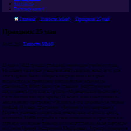
Контакты
Гостевая книга
Главная
>
Новости ММФ
>
Праздник 25 мая
Праздник 25 мая
30.05.2019
Новости ММФ
25 мая в ЭБЦ прошёл праздник окончания учебного года.
На общей части все учащиеся ЭБЦ сварили зелье лета: для
этого нужно было собирать ингредиенты, которые
выдавались за правильно выполненные задания на
станциях.От ММФ было три станции: хирургические
инструменты (10 класс, группа «Медицинская биология»),
гистологические препараты (11 класс, наши выпускники,
закончившие программу «Человек и его здоровье») и первая
помощь (9 класс, программа «Человек и его здоровье»).
После, с успешно сваренным зельем ярко-зелёного цвета,
коллектив ММФ перешёл в свои помещения и приступил к
турниру по первой помощи (его подготовили наши партнёры
из Союза Врачей Экстренной Медицины). Турнир проходил в