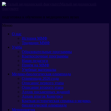
Малый медицинский
факультет
подготовка к обучению в медицинских вузах
Меню
О нас
История ММФ
Традиции ММФ
Учёба
Образовательные программы
Краткосрочные программы
Наши педагоги
Приём на ММФ
Учебные материалы
Медико-биологическая олимпиада
Олимпиада 2026 года
Описание первого этапа
Описание второго этапа
Архив письменных заданий
Архив итогов Конкурса
Краткая историческая справка о медико-
биологической олимпиаде
Мероприятия