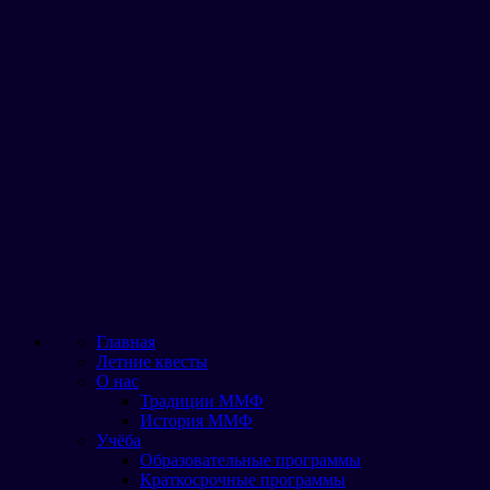
Главная
Летние квесты
О нас
Традиции ММФ
История ММФ
Учёба
Образовательные программы
Краткосрочные программы