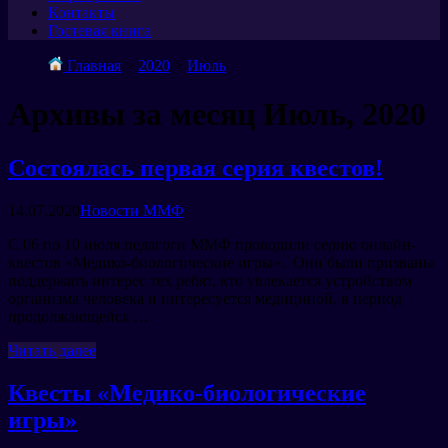
Контакты
Гостевая книга
Главная
>
2020
>
Июль
Архивы за месяц Июль, 2020
Состоялась первая серия квестов!
14.07.2020
Новости ММФ
С 06 по 10 июля педагоги ММФ проводили серию онлайн-
квестов «Медико-биологические игры». Они были призваны
поддержать интерес тех ребят, кто увлекается устройством
организма человека и интересуется медициной, в период
продолжающейся …
Читать далее
Квесты «Медико-биологические
игры»