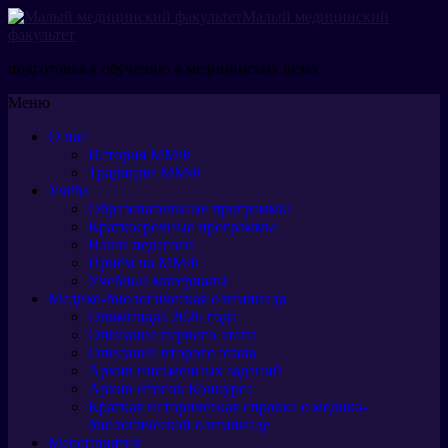
Малый медицинский
факультет
подготовка к обучению в медицинских вузах
Меню
О нас
История ММФ
Традиции ММФ
Учёба
Образовательные программы
Краткосрочные программы
Наши педагоги
Приём на ММФ
Учебные материалы
Медико-биологическая олимпиада
Олимпиада 2026 года
Описание первого этапа
Описание второго этапа
Архив письменных заданий
Архив итогов Конкурса
Краткая историческая справка о медико-
биологической олимпиаде
Мероприятия